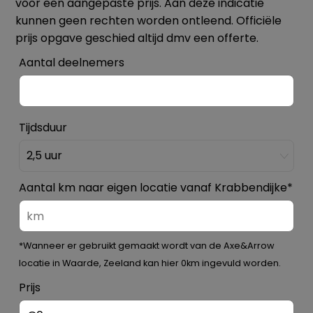
voor een aangepaste prijs. Aan deze indicatie
kunnen geen rechten worden ontleend. Officiële
prijs opgave geschied altijd dmv een offerte.
Aantal deelnemers
Tijdsduur
Aantal km naar eigen locatie vanaf Krabbendijke
*
*Wanneer er gebruikt gemaakt wordt van de Axe&Arrow
locatie in Waarde, Zeeland kan hier 0km ingevuld worden.
Prijs